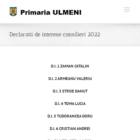
Skip
to
content
Declaratii de interese consilieri 2022
D.I. 1 ZAMAN CATALIN
D.I. 2 ARMEANU VALERIU
D.I. 3 STROE DANUT
D.I. 4 TOMA LUCIA
D.I. 5 TUDORANCEA DORU
D.I. 6 CRISTIAN ANDREI