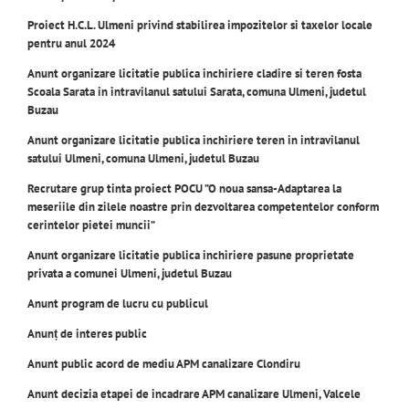
Proiect H.C.L. Ul
meni privind stabilirea impozitelor si taxelor locale
pentru anul 2024
Anunt organizare licitatie publica inchiriere cladire si teren fosta
Scoala Sarata in intravilanul satului Sarata, comuna Ulmeni, judetul
Buzau
Anunt organizare licitatie publica inchiriere teren in intravilanul
satului Ulmeni, comuna Ulmeni, judetul Buzau
Recrutare grup tinta proiect POCU ”O noua sansa-Adaptarea la
meseriile din zilele noastre prin dezvoltarea competentelor conform
cerintelor pietei muncii”
Anunt organizare licitatie publica inchiriere pasune proprietate
privata a comunei Ulmeni, judetul Buzau
Anunt program de lucru cu publicul
Anunț de interes public
Anunt public acord de mediu APM canalizare Clondiru
Anunt decizia etapei de incadrare APM canalizare Ulmeni, Valcele