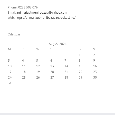
Phone: 0238 503 076
Email:
primariaulmeni_buzau@yahoo.com
Web:
https://primariaulmenibuzau.ro.rosites1.ro/
Calendar
August 2026
M
T
W
T
F
S
S
1
2
3
4
5
6
7
8
9
10
11
12
13
14
15
16
17
18
19
20
21
22
23
24
25
26
27
28
29
30
31