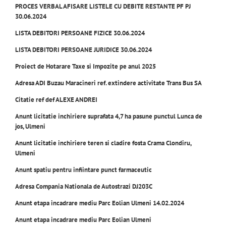
PROCES VERBAL AFISARE LISTELE CU DEBITE RESTANTE PF PJ
30.06.2024
LISTA DEBITORI PERSOANE FIZICE 30.06.2024
LISTA DEBITORI PERSOANE JURIDICE 30.06.2024
Proiect de Hotara
re Taxe si Impozite pe anul 2025
Adresa ADI Buzau Maracineri ref. extindere activitate Trans Bus SA
Citatie ref def ALEXE ANDREI
Anunt licitatie inchiriere suprafata 4,7 ha pasune punctul Lunca de
jos, Ulmeni
Anunt licitatie inchiriere teren si cladire fosta Crama Clondiru,
Ulmeni
Anunt spatiu pentru infiintare punct farmaceutic
Adresa Compania Nationala de Autostrazi DJ203C
Anunt etapa incadrare mediu Parc Eolian
Ulmeni 14.02.2024
Anunt etapa incadrare mediu Parc Eolian Ulmeni