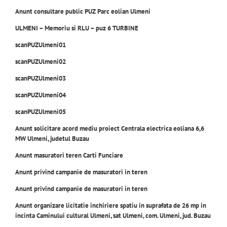
Anunt consultare public PUZ Parc eolian Ulmeni
ULMENI – Memoriu si RLU – puz 6 TURBINE
scanPUZUlmeni01
scanPUZUlmeni02
scanPUZUlmeni03
scanPUZUlmeni04
scanPUZUlmeni05
Anunt solicitare acord mediu proiect Centrala electrica eoliana 6,6
MW Ulmeni, judetul Buzau
Anunt masuratori teren Carti Funciare
Anunt privind campanie de masuratori in teren
Anunt privind campanie de masuratori in teren
Anunt organizare licitatie inchiriere spatiu in suprafata de 26 mp in
incinta Caminului cultural Ulmeni, sat Ulmeni, com. Ulmeni, jud. Buzau