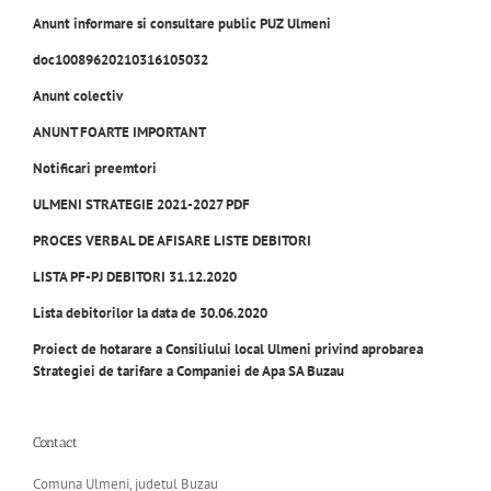
Anunt informare si consultare public PUZ Ulmeni
doc10089620210316105032
Anunt colectiv
ANUNT FOARTE IMPORTANT
Notificari preemtori
ULMENI STRATEGIE 2021-2027 PDF
PROCES VERBAL DE AFISARE LISTE DEBITORI
LISTA PF-PJ DEBITORI 31.12.2020
Lista debitorilor la data de 30.06.2020
Proiect de hotarare a Consiliului local Ulmeni privind aprobarea
Strategiei de tarifare a Companiei de Apa SA Buzau
Contact
Comuna Ulmeni, judetul Buzau